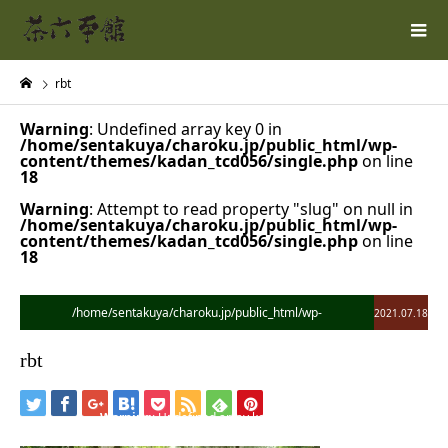
rbt
Warning
: Undefined array key 0 in
/home/sentakuya/charoku.jp/public_html/wp-
content/themes/kadan_tcd056/single.php
on line
18
Warning
: Attempt to read property "slug" on null in
/home/sentakuya/charoku.jp/public_html/wp-
content/themes/kadan_tcd056/single.php
on line
18
/home/sentakuya/charoku.jp/public_html/wp-
2021.07.18
content/themes/kadan_tcd056/single.php on line
28
rbt
">
Warning
: Undefined array key 0 in