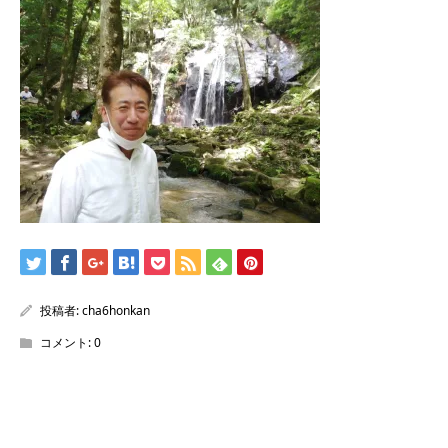
/home/sentakuya/charoku.jp/public_html/wp-
content/themes/kadan_tcd056/single.php
on line
28
Warning
: Attempt to read property "name" on null in
/home/sentakuya/charoku.jp/public_html/wp-
content/themes/kadan_tcd056/single.php
on line
28
投稿者:
cha6honkan
コメント:
0