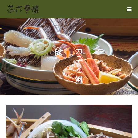
味比べ
カニと海鮮