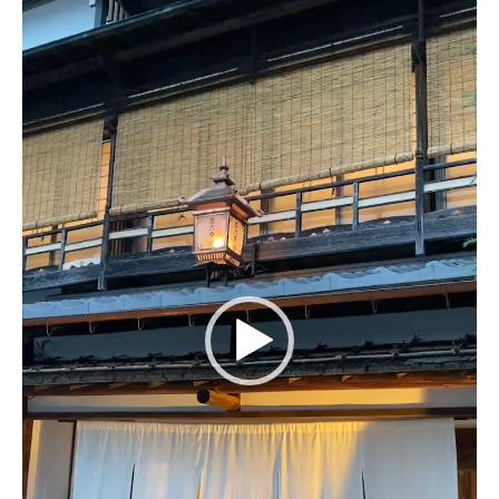
ー
ヤ
ー