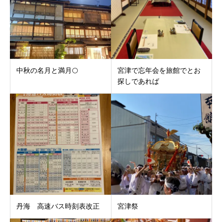
中秋の名月と満月🌕
宮津で忘年会を旅館でとお
探しであれば
丹海 高速バス時刻表改正
宮津祭