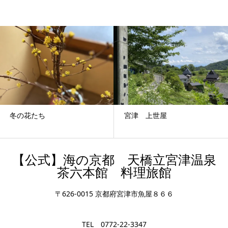
冬の花たち
宮津 上世屋
【公式】海の京都 天橋立宮津温泉
茶六本館 料理旅館
〒626-0015 京都府宮津市魚屋８６６
TEL 0772-22-3347