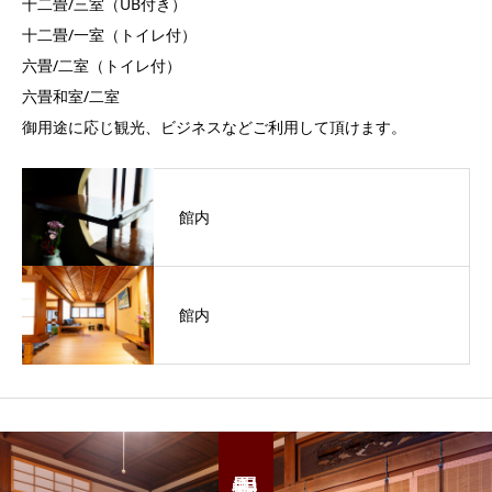
十二畳/三室（UB付き）
十二畳/一室（トイレ付）
六畳/二室（トイレ付）
六畳和室/二室
御用途に応じ観光、ビジネスなどご利用して頂けます。
館内
館内