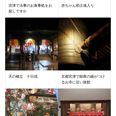
宮津で法事のお食事処をお
赤ちゃん初土俵入り
探しですか
天の橋立 十日戎
京都宮津で除夜の鐘がつけ
るお寺に近い旅館