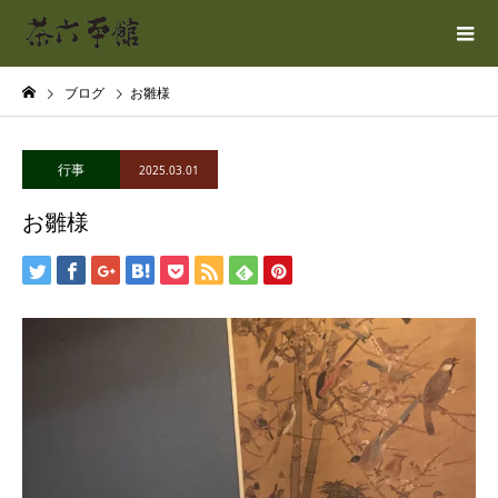
ブログ
お雛様
行事
2025.03.01
お雛様