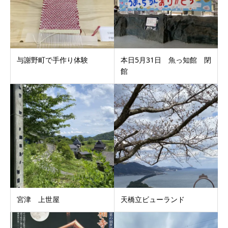
与謝野町で手作り体験
本日5月31日 魚っ知館 閉
館
宮津 上世屋
天橋立ビューランド