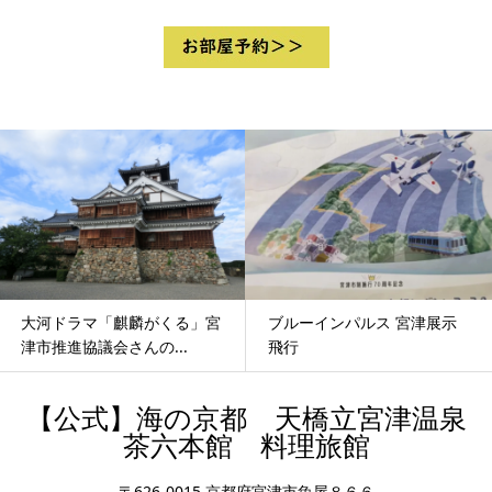
大河ドラマ「麒麟がくる」宮
ブルーインパルス 宮津展示
津市推進協議会さんの...
飛行
【公式】海の京都 天橋立宮津温泉
茶六本館 料理旅館
〒626-0015 京都府宮津市魚屋８６６