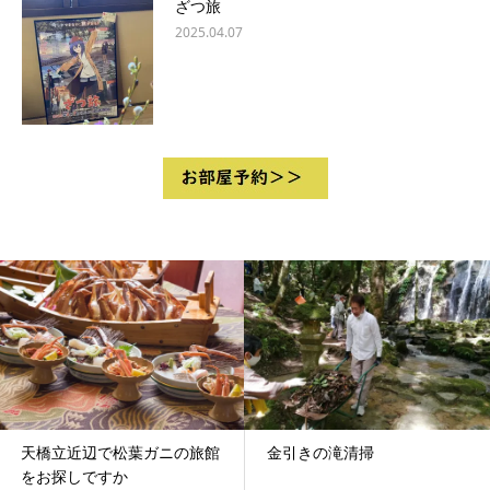
ざつ旅
2025.04.07
葉ガニの旅館
金引きの滝清掃
近畿圏で卒業旅
お考えであれば