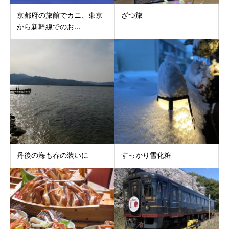
京都府の旅館でカニ、東京
ざつ旅
から新幹線でのお...
丹後の海も春の装いに
すっかり雪化粧