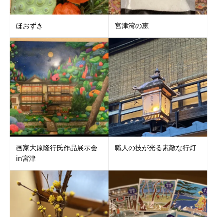
ほおずき
宮津湾の恵
画家大原隆行氏作品展示会
職人の技が光る素敵な行灯
in宮津