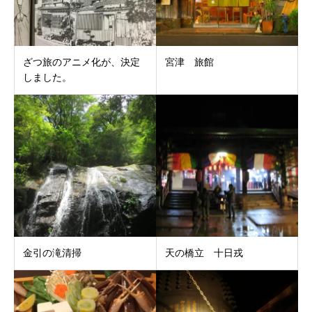
ざつ旅のアニメ化が、決定
宮津 旅館
しました。
金引の滝清掃
天の橋立 十日戎