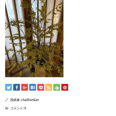
/home/sentakuya/charoku.jp/public_html/wp-
content/themes/kadan_tcd056/single.php
on line
28
Warning
: Attempt to read property "name" on null in
/home/sentakuya/charoku.jp/public_html/wp-
content/themes/kadan_tcd056/single.php
on line
28
投稿者:
cha6honkan
コメント:
0