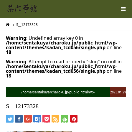
S__12173328
Warning
: Undefined array key 0 in
/home/sentakuya/charoku.jp/public_html/wp-
content/themes/kadan_tcd056/single.php
on line
18
Warning
: Attempt to read property "slug" on null in
/home/sentakuya/charoku.jp/public_html/wp-
content/themes/kadan_tcd056/single.php
on line
18
/home/sentakuya/charoku.jp/public_html/wp-
2023.01.29
content/themes/kadan_tcd056/single.php on line
28
S__12173328
">
Warning
: Undefined array key 0 in