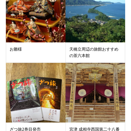
お雛様
天橋立周辺の旅館おすすめ
の茶六本館
ざつ旅2巻目発売
宮津 成相寺西国第二十八番