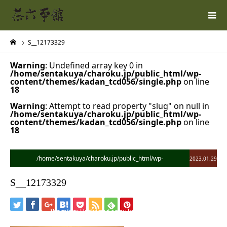
S__12173329
Warning
: Undefined array key 0 in
/home/sentakuya/charoku.jp/public_html/wp-
content/themes/kadan_tcd056/single.php
on line
18
Warning
: Attempt to read property "slug" on null in
/home/sentakuya/charoku.jp/public_html/wp-
content/themes/kadan_tcd056/single.php
on line
18
/home/sentakuya/charoku.jp/public_html/wp-
2023.01.29
content/themes/kadan_tcd056/single.php on line
28
S__12173329
">
Warning
: Undefined array key 0 in