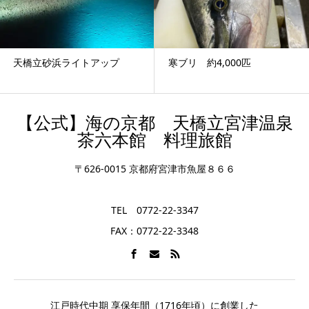
寒ブリ 約4,000匹
NHK朝ドラ「エール」の主人
公モデルが作曲した...
【公式】海の京都 天橋立宮津温泉
茶六本館 料理旅館
〒626-0015 京都府宮津市魚屋８６６
TEL 0772-22-3347
FAX：0772-22-3348
江戸時代中期 享保年間（1716年頃）に創業した