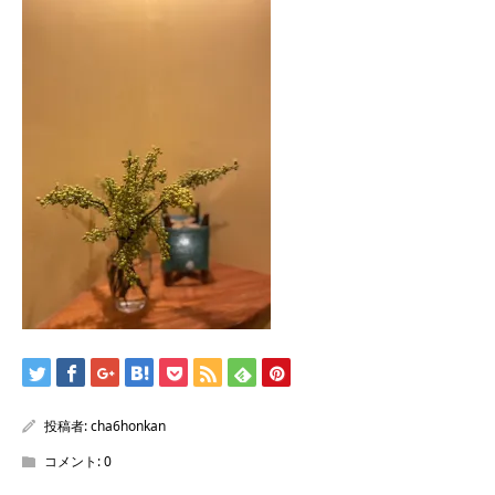
/home/sentakuya/charoku.jp/public_html/wp-
content/themes/kadan_tcd056/single.php
on line
28
Warning
: Attempt to read property "name" on null in
/home/sentakuya/charoku.jp/public_html/wp-
content/themes/kadan_tcd056/single.php
on line
28
投稿者:
cha6honkan
コメント:
0