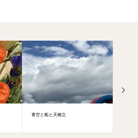
青空と船と天橋立
新緑が