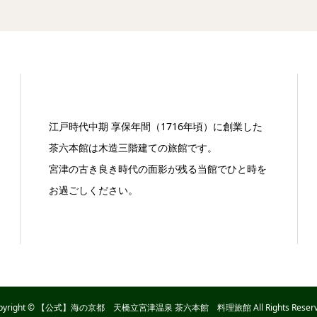
江戸時代中期 享保年間（1716年頃）に創業した
茶六本館は木造三階建ての旅館です。
宮津の古き良き時代の面影が残る当館でひと時を
お過ごしください。
pyright © 【公式】海の京都 天橋立宮津温泉 茶六本館 料理旅館 All Rights Reserv