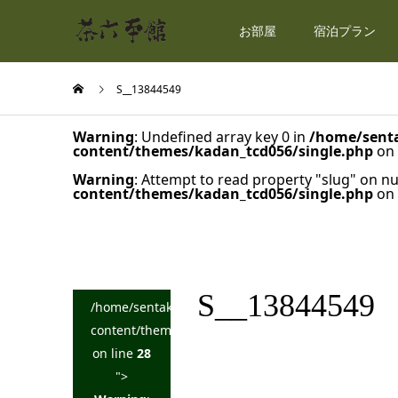
お部屋
宿泊プラン
S__13844549
Warning
: Undefined array key 0 in
/home/senta
content/themes/kadan_tcd056/single.php
on 
Warning
: Attempt to read property "slug" on nu
content/themes/kadan_tcd056/single.php
on 
S__13844549
/home/sentakuya/charoku.jp/public_html/wp-
content/themes/kadan_tcd056/single.php
on line
28
">