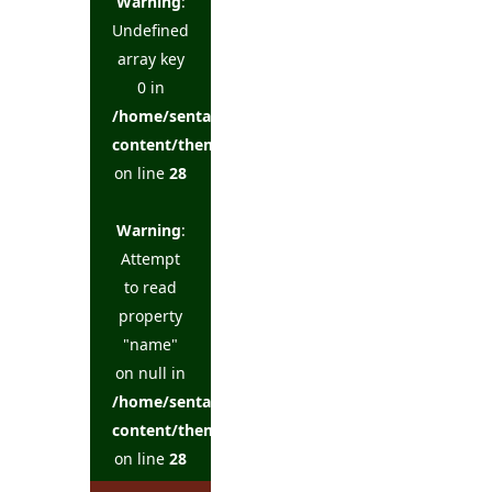
Warning
:
Undefined
array key
0 in
/home/sentakuya/charoku.jp/public_html/wp-
content/themes/kadan_tcd056/single.php
on line
28
Warning
:
Attempt
to read
property
"name"
on null in
/home/sentakuya/charoku.jp/public_html/wp-
content/themes/kadan_tcd056/single.php
on line
28