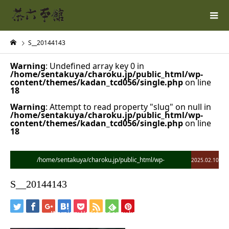
S__20144143
Warning
: Undefined array key 0 in
/home/sentakuya/charoku.jp/public_html/wp-
content/themes/kadan_tcd056/single.php
on line
18
Warning
: Attempt to read property "slug" on null in
/home/sentakuya/charoku.jp/public_html/wp-
content/themes/kadan_tcd056/single.php
on line
18
/home/sentakuya/charoku.jp/public_html/wp-
2025.02.10
content/themes/kadan_tcd056/single.php on line
28
S__20144143
">
Warning
: Undefined array key 0 in