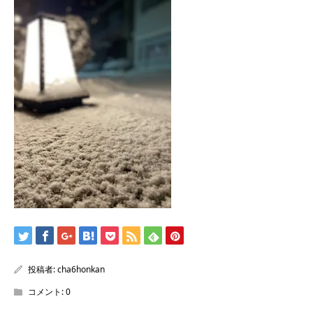
/home/sentakuya/charoku.jp/public_html/wp-
content/themes/kadan_tcd056/single.php
on line
28
Warning
: Attempt to read property "name" on null in
/home/sentakuya/charoku.jp/public_html/wp-
content/themes/kadan_tcd056/single.php
on line
28
投稿者:
cha6honkan
コメント:
0