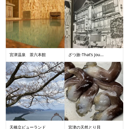
宮津温泉 茶六本館
ざつ旅-That’s Jou...
天橋立ビューランド
宮津の天然とり貝