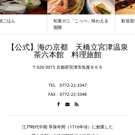
松葉ガニ「こっぺ」味わえる
歓送迎会を宮津でお考えなら
期限
【公式】海の京都 天橋立宮津温泉
茶六本館 料理旅館
〒626-0015 京都府宮津市魚屋８６６
TEL 0772-22-3347
FAX：0772-22-3348
江戸時代中期 享保年間（1716年頃）に創業した