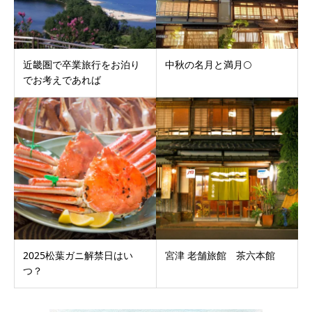
近畿圏で卒業旅行をお泊り
中秋の名月と満月🌕
でお考えであれば
2025松葉ガニ解禁日はい
宮津 老舗旅館 茶六本館
つ？