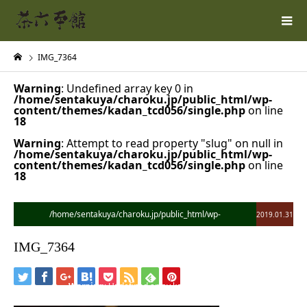
IMG_7364
Warning
: Undefined array key 0 in
/home/sentakuya/charoku.jp/public_html/wp-
content/themes/kadan_tcd056/single.php
on line
18
Warning
: Attempt to read property "slug" on null in
/home/sentakuya/charoku.jp/public_html/wp-
content/themes/kadan_tcd056/single.php
on line
18
/home/sentakuya/charoku.jp/public_html/wp-
2019.01.31
content/themes/kadan_tcd056/single.php on line
28
IMG_7364
">
Warning
: Undefined array key 0 in