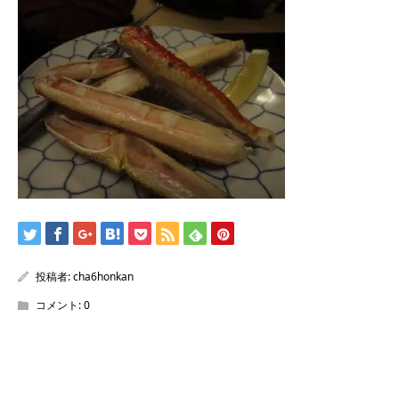
/home/sentakuya/charoku.jp/public_html/wp-
content/themes/kadan_tcd056/single.php
on line
28
Warning
: Attempt to read property "name" on null in
/home/sentakuya/charoku.jp/public_html/wp-
content/themes/kadan_tcd056/single.php
on line
28
投稿者:
cha6honkan
コメント:
0