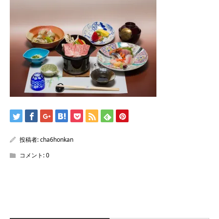
/home/sentakuya/charoku.jp/public_html/wp-
content/themes/kadan_tcd056/single.php
on line
28
Warning
: Attempt to read property "name" on null in
/home/sentakuya/charoku.jp/public_html/wp-
content/themes/kadan_tcd056/single.php
on line
28
投稿者:
cha6honkan
コメント:
0