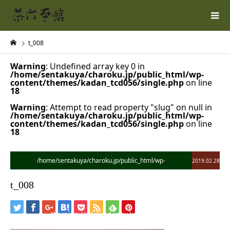
t_008
Warning
: Undefined array key 0 in
/home/sentakuya/charoku.jp/public_html/wp-
content/themes/kadan_tcd056/single.php
on line
18
Warning
: Attempt to read property "slug" on null in
/home/sentakuya/charoku.jp/public_html/wp-
content/themes/kadan_tcd056/single.php
on line
18
/home/sentakuya/charoku.jp/public_html/wp-
2019.02.28
content/themes/kadan_tcd056/single.php on line
28
t_008
">
Warning
: Undefined array key 0 in