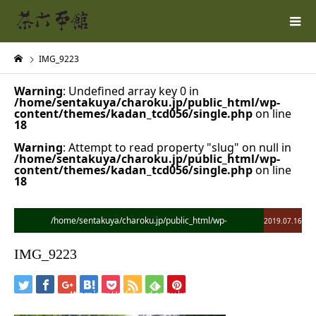
IMG_9223
Warning
: Undefined array key 0 in
/home/sentakuya/charoku.jp/public_html/wp-
content/themes/kadan_tcd056/single.php
on line
18
Warning
: Attempt to read property "slug" on null in
/home/sentakuya/charoku.jp/public_html/wp-
content/themes/kadan_tcd056/single.php
on line
18
/home/sentakuya/charoku.jp/public_html/wp-
2019.07.16
content/themes/kadan_tcd056/single.php on line
28
IMG_9223
">
Warning
: Undefined array key 0 in