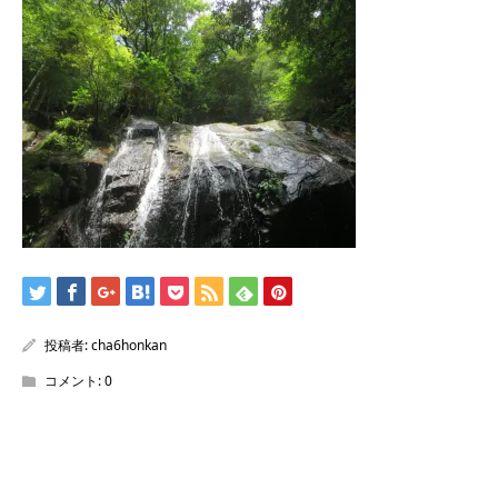
/home/sentakuya/charoku.jp/public_html/wp-
content/themes/kadan_tcd056/single.php
on line
28
Warning
: Attempt to read property "name" on null in
/home/sentakuya/charoku.jp/public_html/wp-
content/themes/kadan_tcd056/single.php
on line
28
投稿者:
cha6honkan
コメント:
0