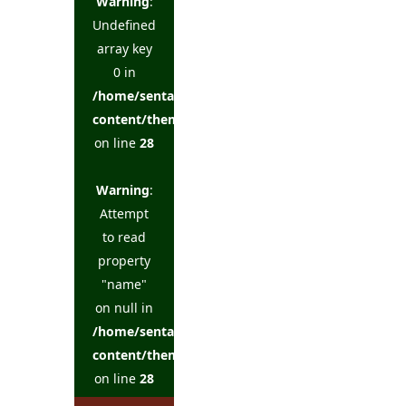
Warning
:
Undefined
array key
0 in
/home/sentakuya/charoku.jp/public_html/wp-
content/themes/kadan_tcd056/single.php
on line
28
Warning
:
Attempt
to read
property
"name"
on null in
/home/sentakuya/charoku.jp/public_html/wp-
content/themes/kadan_tcd056/single.php
on line
28