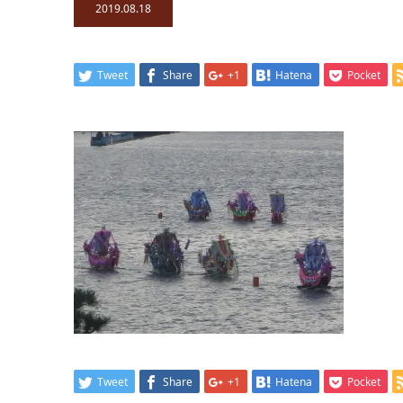
2019.08.18
Tweet
Share
+1
Hatena
Pocket
Tweet
Share
+1
Hatena
Pocket