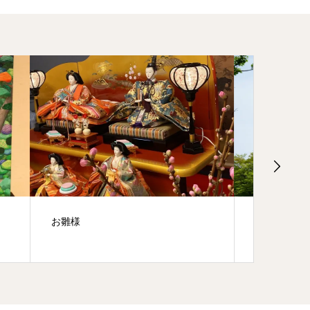
西国三十三所成相寺 京都丹後宿泊の
宮津で
おすすめ