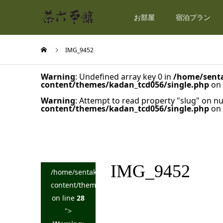
お部屋
宿泊プラン
IMG_9452
Warning
: Undefined array key 0 in
/home/senta
content/themes/kadan_tcd056/single.php
on 
Warning
: Attempt to read property "slug" on nu
content/themes/kadan_tcd056/single.php
on 
IMG_9452
/home/sentakuya/charoku.jp/public_html/wp-
content/themes/kadan_tcd056/single.php
on line
28
">