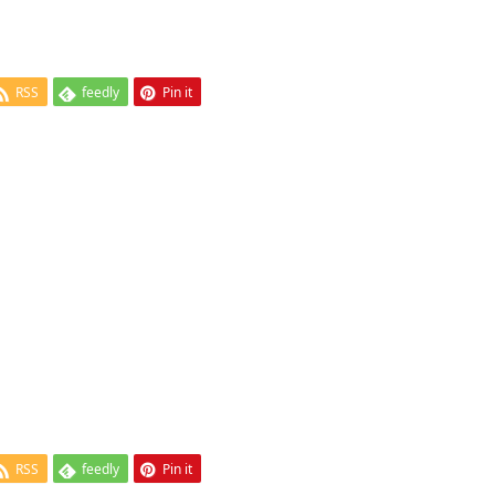
RSS
feedly
Pin it
RSS
feedly
Pin it