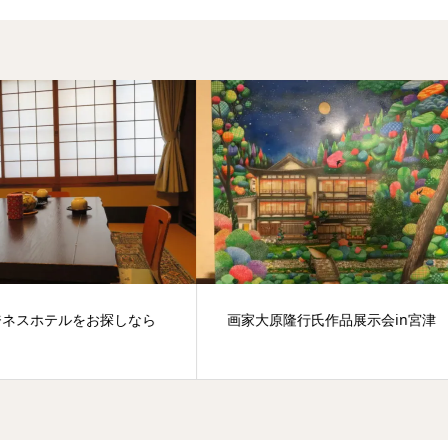
原隆行氏作品展示会in宮津
お雛様