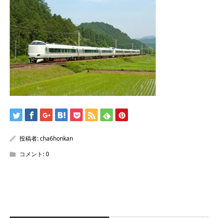
/home/sentakuya/charoku.jp/public_html/wp-
content/themes/kadan_tcd056/single.php
on line
28
Warning
: Attempt to read property "name" on null in
/home/sentakuya/charoku.jp/public_html/wp-
content/themes/kadan_tcd056/single.php
on line
28
投稿者:
cha6honkan
コメント:
0