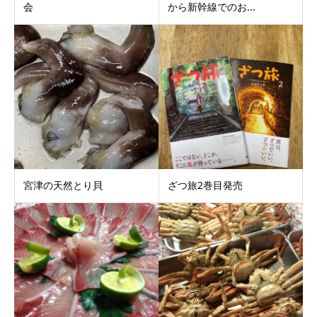
会
から新幹線でのお...
宮津の天然とり貝
ざつ旅2巻目発売