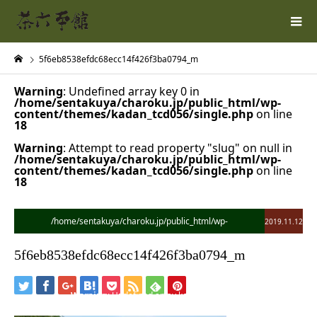
5f6eb8538efdc68ecc14f426f3ba0794_m
Warning
: Undefined array key 0 in
/home/sentakuya/charoku.jp/public_html/wp-
content/themes/kadan_tcd056/single.php
on line
18
Warning
: Attempt to read property "slug" on null in
/home/sentakuya/charoku.jp/public_html/wp-
content/themes/kadan_tcd056/single.php
on line
18
/home/sentakuya/charoku.jp/public_html/wp-
2019.11.12
content/themes/kadan_tcd056/single.php on line
28
5f6eb8538efdc68ecc14f426f3ba0794_m
">
Warning
: Undefined array key 0 in