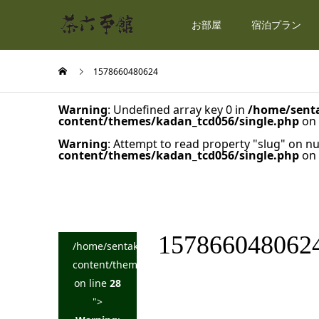
お部屋
宿泊プラン
1578660480624
Warning
: Undefined array key 0 in
/home/senta
content/themes/kadan_tcd056/single.php
on 
Warning
: Attempt to read property "slug" on nu
content/themes/kadan_tcd056/single.php
on 
157866048062
/home/sentakuya/charoku.jp/public_html/wp-
content/themes/kadan_tcd056/single.php
on line
28
">