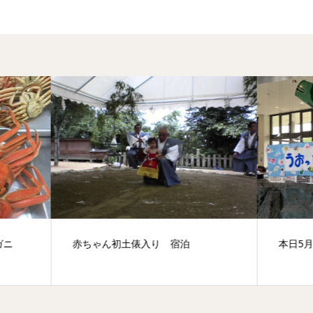
ゃん初土俵入り 宿泊
本日5月31日 魚っ知館 閉館