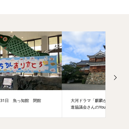
大河ドラマ「麒麟がくる」宮津市推
ざつ旅-T
進協議会さんのYouTube
せていた