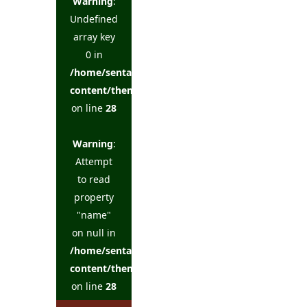
Warning
:
Undefined
array key
0 in
/home/sentakuya/charoku.jp/public_html/wp-
content/themes/kadan_tcd056/single.php
on line
28
Warning
:
Attempt
to read
property
"name"
on null in
/home/sentakuya/charoku.jp/public_html/wp-
content/themes/kadan_tcd056/single.php
on line
28