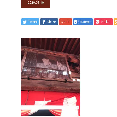
2020.01.10
Tweet
Share
+1
Hatena
Pocket