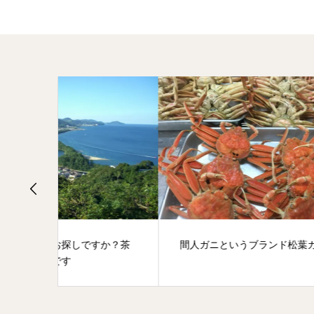
か？茶
間人ガニというブランド松葉ガニ
赤ち