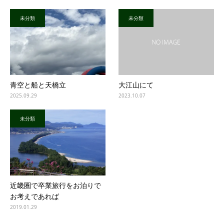
未分類
未分類
青空と船と天橋立
大江山にて
2025.09.29
2023.10.07
未分類
近畿圏で卒業旅行をお泊りで
お考えであれば
2019.01.29