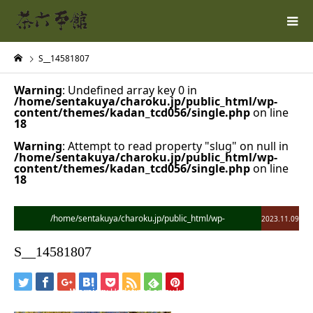
S__14581807
Warning
: Undefined array key 0 in
/home/sentakuya/charoku.jp/public_html/wp-
content/themes/kadan_tcd056/single.php
on line
18
Warning
: Attempt to read property "slug" on null in
/home/sentakuya/charoku.jp/public_html/wp-
content/themes/kadan_tcd056/single.php
on line
18
/home/sentakuya/charoku.jp/public_html/wp-
2023.11.09
content/themes/kadan_tcd056/single.php on line
28
S__14581807
">
Warning
: Undefined array key 0 in