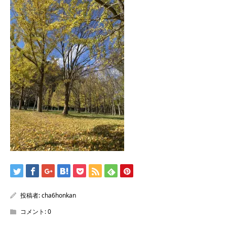
/home/sentakuya/charoku.jp/public_html/wp-
content/themes/kadan_tcd056/single.php
on line
28
Warning
: Attempt to read property "name" on null in
/home/sentakuya/charoku.jp/public_html/wp-
content/themes/kadan_tcd056/single.php
on line
28
投稿者:
cha6honkan
コメント:
0