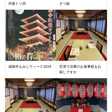
丹後トリ貝
ざつ旅
成相寺もみじウィーク2024
宮津で法事のお食事処をお
探しですか