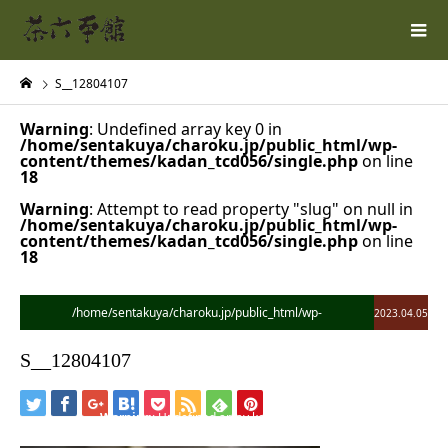
S__12804107
Warning
: Undefined array key 0 in
/home/sentakuya/charoku.jp/public_html/wp-
content/themes/kadan_tcd056/single.php
on line
18
Warning
: Attempt to read property "slug" on null in
/home/sentakuya/charoku.jp/public_html/wp-
content/themes/kadan_tcd056/single.php
on line
18
/home/sentakuya/charoku.jp/public_html/wp-
2023.04.05
content/themes/kadan_tcd056/single.php on line
28
S__12804107
">
Warning
: Undefined array key 0 in