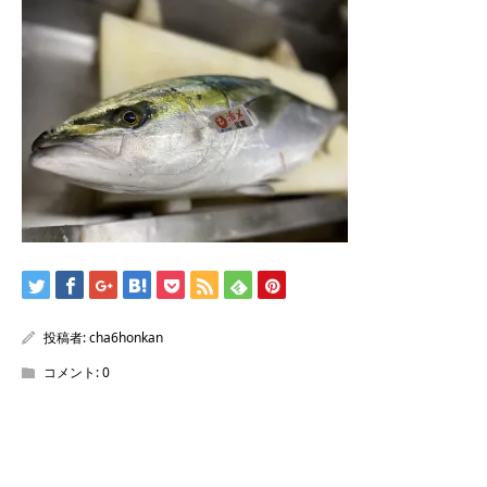
/home/sentakuya/charoku.jp/public_html/wp-
content/themes/kadan_tcd056/single.php
on line
28
Warning
: Attempt to read property "name" on null in
/home/sentakuya/charoku.jp/public_html/wp-
content/themes/kadan_tcd056/single.php
on line
28
投稿者:
cha6honkan
コメント:
0