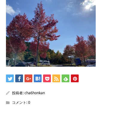
/home/sentakuya/charoku.jp/public_html/wp-
content/themes/kadan_tcd056/single.php
on line
28
Warning
: Attempt to read property "name" on null in
/home/sentakuya/charoku.jp/public_html/wp-
content/themes/kadan_tcd056/single.php
on line
28
投稿者:
cha6honkan
コメント:
0