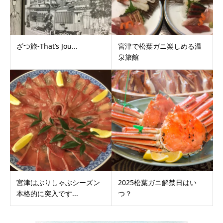
ざつ旅-That’s Jou...
宮津で松葉ガニ楽しめる温
泉旅館
宮津はぶりしゃぶシーズン
2025松葉ガニ解禁日はい
本格的に突入です...
つ？