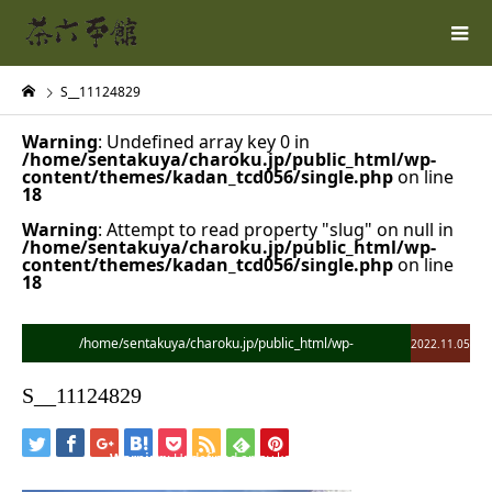
S__11124829
Warning
: Undefined array key 0 in
/home/sentakuya/charoku.jp/public_html/wp-
content/themes/kadan_tcd056/single.php
on line
18
Warning
: Attempt to read property "slug" on null in
/home/sentakuya/charoku.jp/public_html/wp-
content/themes/kadan_tcd056/single.php
on line
18
/home/sentakuya/charoku.jp/public_html/wp-
2022.11.05
content/themes/kadan_tcd056/single.php on line
28
S__11124829
">
Warning
: Undefined array key 0 in