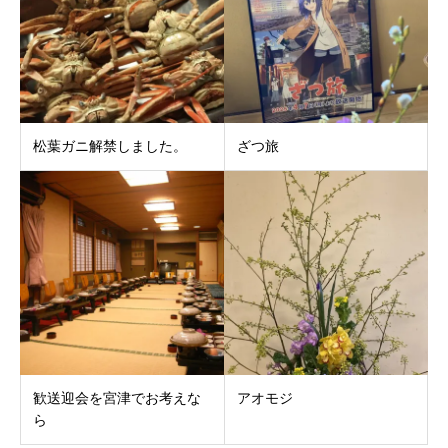
松葉ガニ解禁しました。
ざつ旅
歓送迎会を宮津でお考えな
アオモジ
ら