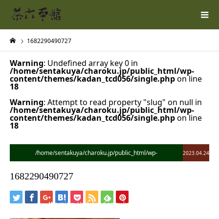
1682290490727
Warning
: Undefined array key 0 in
/home/sentakuya/charoku.jp/public_html/wp-
content/themes/kadan_tcd056/single.php
on line
18
Warning
: Attempt to read property "slug" on null in
/home/sentakuya/charoku.jp/public_html/wp-
content/themes/kadan_tcd056/single.php
on line
18
/home/sentakuya/charoku.jp/public_html/wp-
2023.04.24
content/themes/kadan_tcd056/single.php on line
28
1682290490727
">
Warning
: Undefined array key 0 in