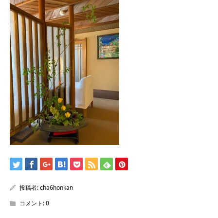
/home/sentakuya/charoku.jp/public_html/wp-
content/themes/kadan_tcd056/single.php
on line
28
Warning
: Attempt to read property "name" on null in
/home/sentakuya/charoku.jp/public_html/wp-
content/themes/kadan_tcd056/single.php
on line
28
投稿者:
cha6honkan
コメント:
0