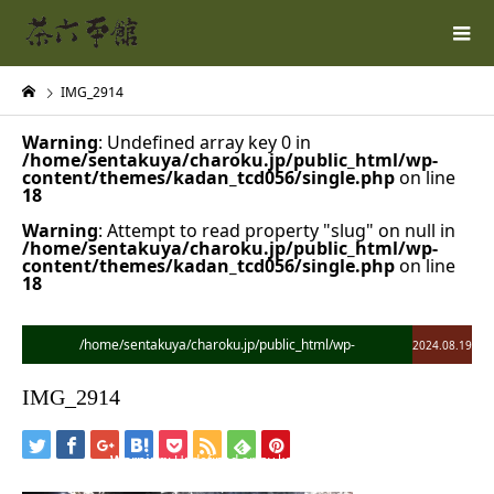
IMG_2914
Warning
: Undefined array key 0 in
/home/sentakuya/charoku.jp/public_html/wp-
content/themes/kadan_tcd056/single.php
on line
18
Warning
: Attempt to read property "slug" on null in
/home/sentakuya/charoku.jp/public_html/wp-
content/themes/kadan_tcd056/single.php
on line
18
/home/sentakuya/charoku.jp/public_html/wp-
2024.08.19
content/themes/kadan_tcd056/single.php on line
28
IMG_2914
">
Warning
: Undefined array key 0 in