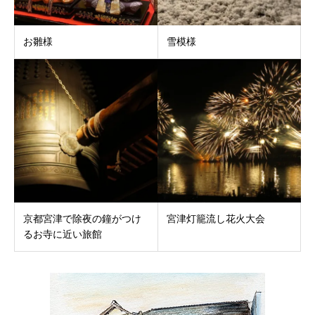
お雛様
雪模様
京都宮津で除夜の鐘がつけ
宮津灯籠流し花火大会
るお寺に近い旅館