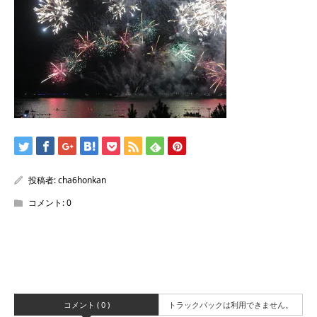
/home/sentakuya/charoku.jp/public_html/wp-
content/themes/kadan_tcd056/single.php
on line
28
Warning
: Attempt to read property "name" on null in
/home/sentakuya/charoku.jp/public_html/wp-
content/themes/kadan_tcd056/single.php
on line
28
投稿者:
cha6honkan
コメント:
0
コメント ( 0 )
トラックバックは利用できません。