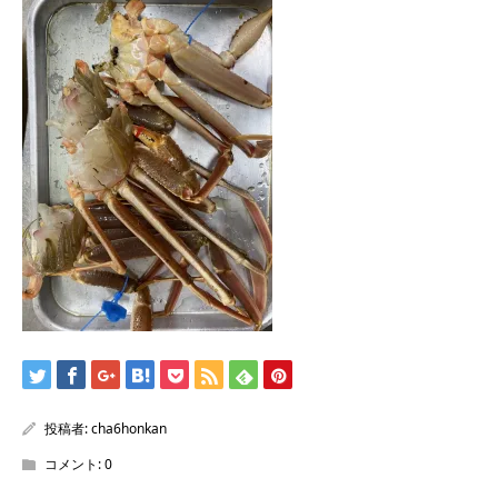
/home/sentakuya/charoku.jp/public_html/wp-
content/themes/kadan_tcd056/single.php
on line
28
Warning
: Attempt to read property "name" on null in
/home/sentakuya/charoku.jp/public_html/wp-
content/themes/kadan_tcd056/single.php
on line
28
投稿者:
cha6honkan
コメント:
0