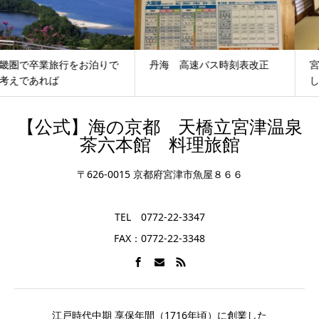
丹海 高速バス時刻表改正
宮津で忘年会を旅館でとお探
しであれば
【公式】海の京都 天橋立宮津温泉
茶六本館 料理旅館
〒626-0015 京都府宮津市魚屋８６６
TEL 0772-22-3347
FAX：0772-22-3348
江戸時代中期 享保年間（1716年頃）に創業した