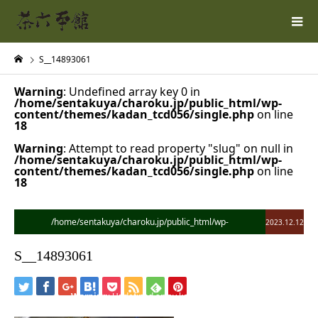
S__14893061
Warning
: Undefined array key 0 in
/home/sentakuya/charoku.jp/public_html/wp-
content/themes/kadan_tcd056/single.php
on line
18
Warning
: Attempt to read property "slug" on null in
/home/sentakuya/charoku.jp/public_html/wp-
content/themes/kadan_tcd056/single.php
on line
18
/home/sentakuya/charoku.jp/public_html/wp-
2023.12.12
content/themes/kadan_tcd056/single.php on line
28
S__14893061
">
Warning
: Undefined array key 0 in