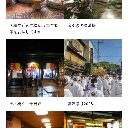
天橋立近辺で松葉ガニの旅
金引きの滝清掃
館をお探しですか
天の橋立 十日戎
宮津祭り2023