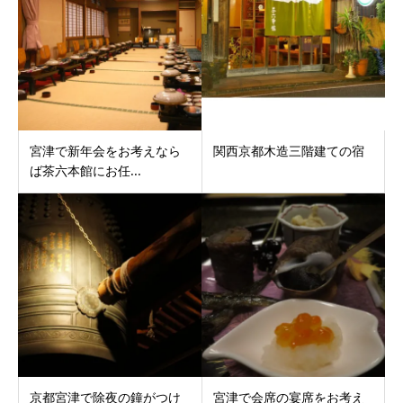
宮津で新年会をお考えなら
関西京都木造三階建ての宿
ば茶六本館にお任...
京都宮津で除夜の鐘がつけ
宮津で会席の宴席をお考え