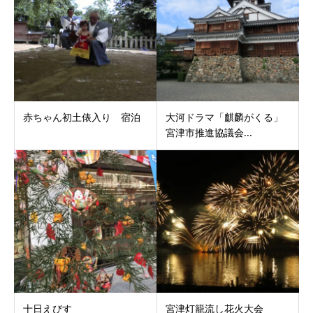
赤ちゃん初土俵入り 宿泊
大河ドラマ「麒麟がくる」
宮津市推進協議会...
十日えびす
宮津灯籠流し花火大会