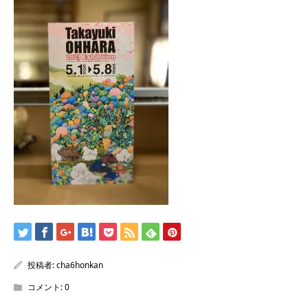
/home/sentakuya/charoku.jp/public_html/wp-
content/themes/kadan_tcd056/single.php
on line
28
Warning
: Attempt to read property "name" on null in
/home/sentakuya/charoku.jp/public_html/wp-
content/themes/kadan_tcd056/single.php
on line
28
投稿者:
cha6honkan
コメント:
0