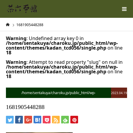
1681905448288
Warning
: Undefined array key 0 in
/home/sentakuya/charoku.jp/public_html/wp-
content/themes/kadan_tcd056/single.php
on line
18
Warning
: Attempt to read property "slug" on null in
/home/sentakuya/charoku.jp/public_html/wp-
content/themes/kadan_tcd056/single.php
on line
18
/home/sentakuya/charoku.jp/public_html/wp-
2023.04.19
content/themes/kadan_tcd056/single.php on line
28
1681905448288
">
Warning
: Undefined array key 0 in