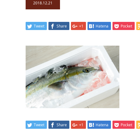
2018.12.21
Tweet
Share
+1
Hatena
Pocket
Tweet
Share
+1
Hatena
Pocket