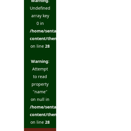
Warning
:
Undefined
array key
0 in
/home/sentakuya/charoku.jp/public_html/wp-
content/themes/kadan_tcd056/single.php
on line
28
Warning
:
Attempt
to read
property
"name"
on null in
/home/sentakuya/charoku.jp/public_html/wp-
content/themes/kadan_tcd056/single.php
on line
28