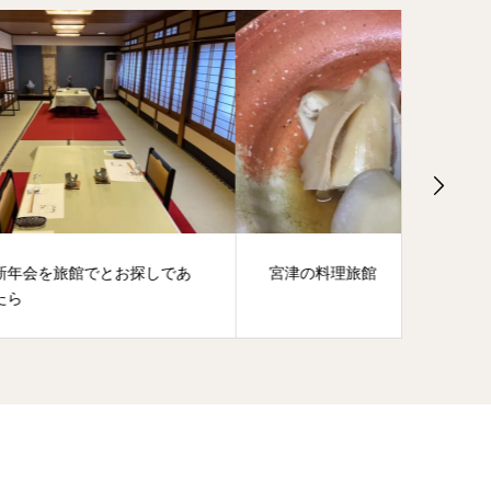
しであ
宮津の料理旅館
宮津で