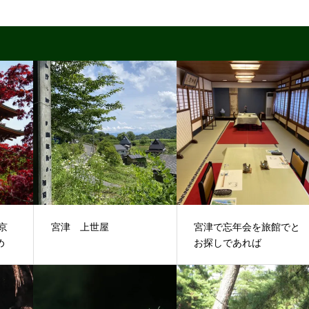
京
宮津 上世屋
宮津で忘年会を旅館でと
すめ
お探しであれば