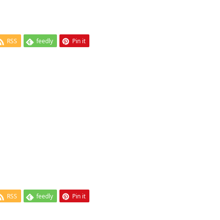
RSS
feedly
Pin it
RSS
feedly
Pin it