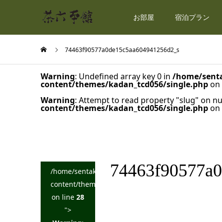
お部屋
宿泊プラン
74463f90577a0de15c5aa604941256d2_s
Warning
: Undefined array key 0 in
/home/senta
content/themes/kadan_tcd056/single.php
on 
Warning
: Attempt to read property "slug" on nu
content/themes/kadan_tcd056/single.php
on 
74463f90577a
/home/sentakuya/charoku.jp/public_html/wp-
content/themes/kadan_tcd056/single.php
on line
28
">