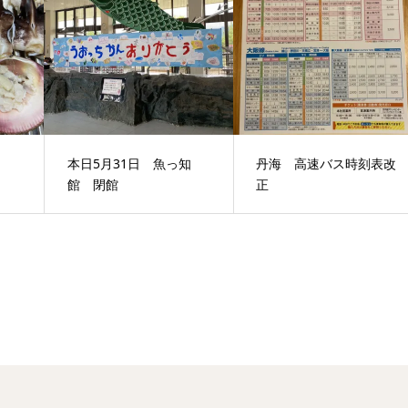
本日5月31日 魚っ知
丹海 高速バス時刻表改
館 閉館
正