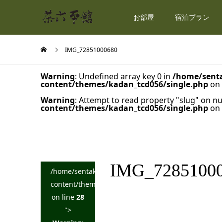
お部屋
宿泊プラン
IMG_72851000680
Warning
: Undefined array key 0 in
/home/senta
content/themes/kadan_tcd056/single.php
on 
Warning
: Attempt to read property "slug" on nu
content/themes/kadan_tcd056/single.php
on 
IMG_7285100
/home/sentakuya/charoku.jp/public_html/wp-
content/themes/kadan_tcd056/single.php
on line
28
">