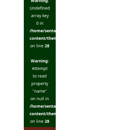
Warning
:
Undefined
array key
0 in
/home/sentakuya/charoku.jp/public_html/wp-
content/themes/kadan_tcd056/single.php
on line
28
Warning
:
Attempt
to read
property
"name"
on null in
/home/sentakuya/charoku.jp/public_html/wp-
content/themes/kadan_tcd056/single.php
on line
28