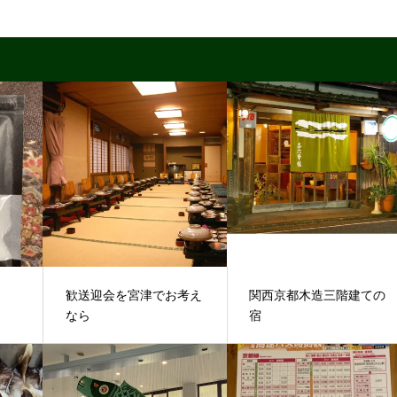
歓送迎会を宮津でお考え
関西京都木造三階建ての
なら
宿