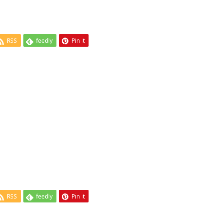
RSS
feedly
Pin it
RSS
feedly
Pin it