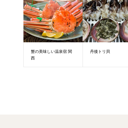
蟹の美味しい温泉宿 関
丹後トリ貝
西