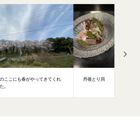
てくれ
丹後とり貝
ざつ旅-T
せていた