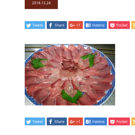
2018.12.24
Tweet
Share
+1
Hatena
Pocket
Tweet
Share
+1
Hatena
Pocket