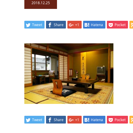
2018.12.25
Tweet
Share
+1
Hatena
Pocket
Tweet
Share
+1
Hatena
Pocket