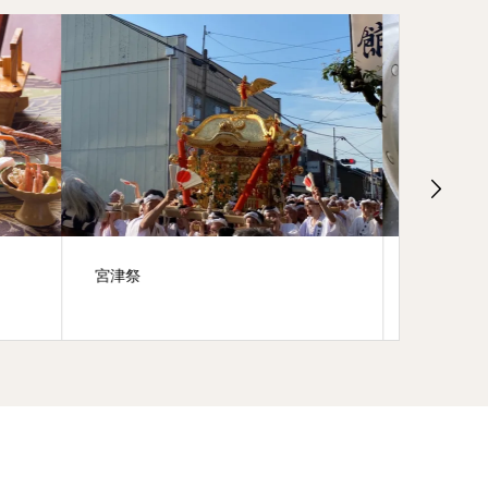
コッペ蟹を湯掻いてます。
感謝！