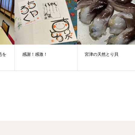
処を
感謝！感激！
宮津の天然とり貝