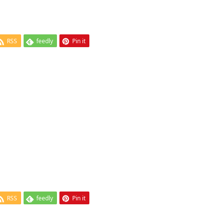
RSS
feedly
Pin it
RSS
feedly
Pin it