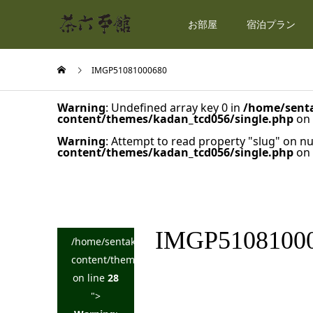
お部屋
宿泊プラン
IMGP51081000680
Warning
: Undefined array key 0 in
/home/senta
content/themes/kadan_tcd056/single.php
on 
Warning
: Attempt to read property "slug" on nu
content/themes/kadan_tcd056/single.php
on 
IMGP5108100
/home/sentakuya/charoku.jp/public_html/wp-
content/themes/kadan_tcd056/single.php
on line
28
">