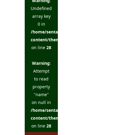
Warning
:
Undefined
array key
0 in
/home/sentakuya/charoku.jp/public_html/wp-
content/themes/kadan_tcd056/single.php
on line
28
Warning
:
Attempt
to read
property
"name"
on null in
/home/sentakuya/charoku.jp/public_html/wp-
content/themes/kadan_tcd056/single.php
on line
28