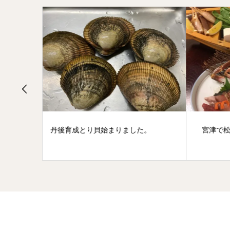
。
宮津で松葉ガニ楽しめる温泉旅館
松葉