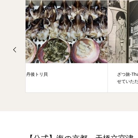
ざつ旅-That’s Journey-に茶六本館載
赤ち
せていただきました...