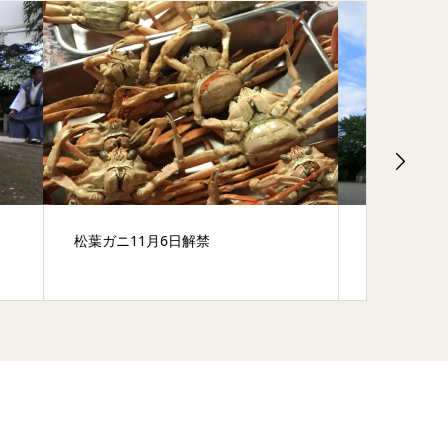
大河ドラマ「麒麟がくる」宮津市推
宮津の
進協議会さんのYouTube