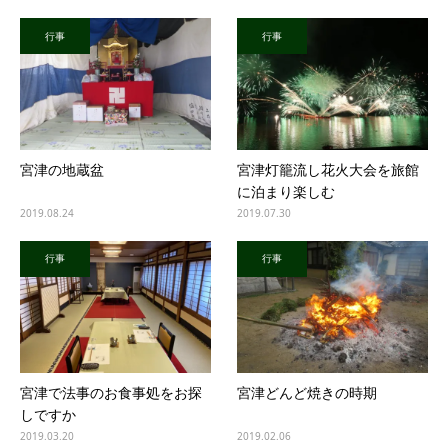
行事
行事
宮津の地蔵盆
宮津灯籠流し花火大会を旅館
に泊まり楽しむ
2019.08.24
2019.07.30
行事
行事
宮津で法事のお食事処をお探
宮津どんど焼きの時期
しですか
2019.03.20
2019.02.06