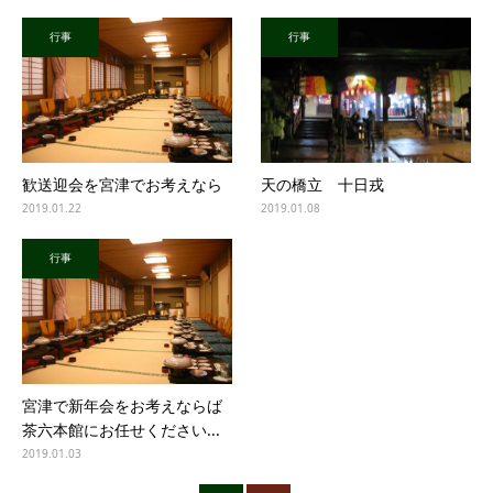
行事
行事
歓送迎会を宮津でお考えなら
天の橋立 十日戎
2019.01.22
2019.01.08
行事
宮津で新年会をお考えならば
茶六本館にお任せください...
2019.01.03