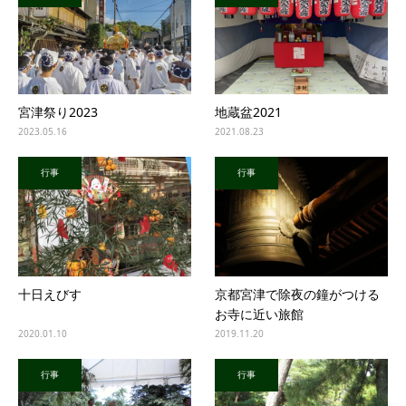
宮津祭り2023
地蔵盆2021
2023.05.16
2021.08.23
行事
行事
十日えびす
京都宮津で除夜の鐘がつける
お寺に近い旅館
2020.01.10
2019.11.20
行事
行事