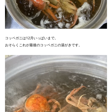
コッペガニは12月いっぱいまで。
おそらくこれが最後のコッペガニの湯がきです。
動
画
プ
レ
ー
ヤ
ー