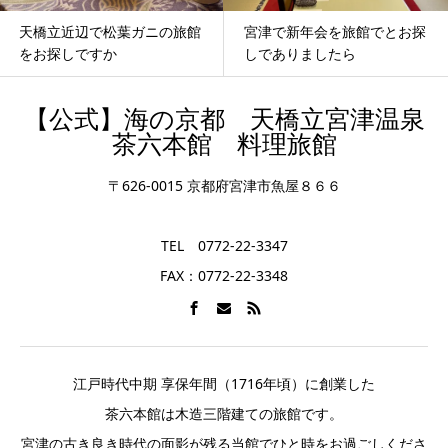
館
宮津で新年会を旅館でとお探
天橋立で料理の美味しい旅
しでありましたら
【公式】海の京都 天橋立宮津温泉
茶六本館 料理旅館
〒626-0015 京都府宮津市魚屋８６６
TEL 0772-22-3347
FAX：0772-22-3348
江戸時代中期 享保年間（1716年頃）に創業した
茶六本館は木造三階建ての旅館です。
宮津の古き良き時代の面影が残る当館でひと時をお過ごしくださ