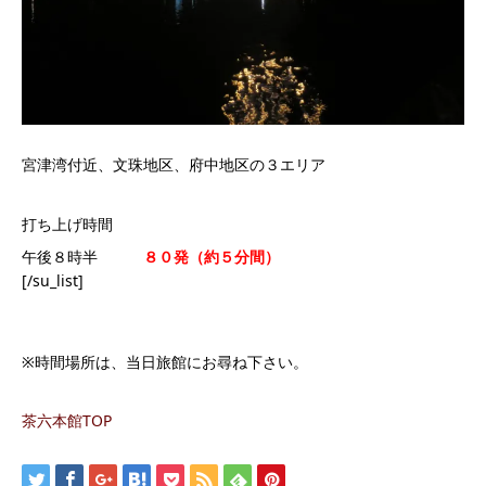
宮津湾付近、文珠地区、府中地区の３エリア
打ち上げ時間
午後８時半
８０発（約５分間）
[/su_list]
※時間場所は、当日旅館にお尋ね下さい。
茶六本館TOP