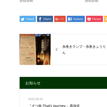
類似投稿
類似投稿
Tweet
Share
+1
Hatena
Pocket
糸巻きランプ・糸巻きふうり
ん
お知らせ
2025.09.26
『ざつ旅-That’s Journey-』再放送