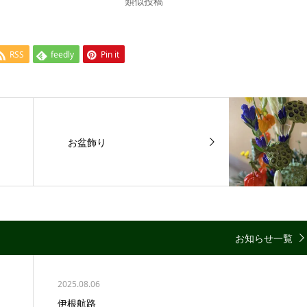
類似投稿
RSS
feedly
Pin it
お盆飾り
お知らせ一覧
2025.08.06
伊根航路