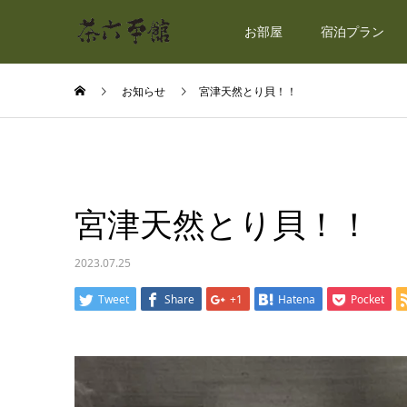
お部屋
宿泊プラン
お知らせ
宮津天然とり貝！！
宮津天然とり貝！！
2023.07.25
Tweet
Share
+1
Hatena
Pocket