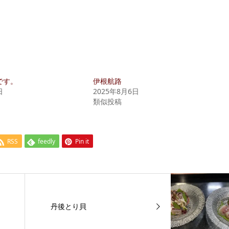
です。
伊根航路
日
2025年8月6日
類似投稿
RSS
feedly
Pin it
丹後とり貝