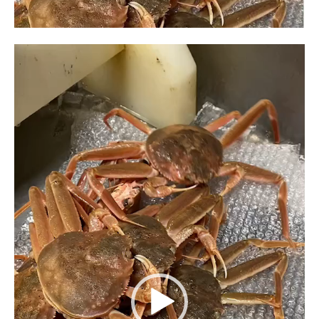
動
画
プ
レ
ー
ヤ
ー