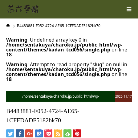
B4483881-F052-4724-AE65-1CFFDADF5182bk70
Warning
: Undefined array key 0 in
/home/sentakuya/charoku.jp/public_html/wp-
content/themes/kadan_tcd056/single.php
on line
18
Warning
: Attempt to read property "slug" on null in
/home/sentakuya/charoku.jp/public_html/wp-
content/themes/kadan_tcd056/single.php
on line
18
/home/sentakuya/charoku.jp/public_html/wp-
2020.11.17
content/themes/kadan_tcd056/single.php on line
28
B4483881-F052-4724-AE65-
">
1CFFDADF5182bk70
Warning
: Undefined array key 0 in