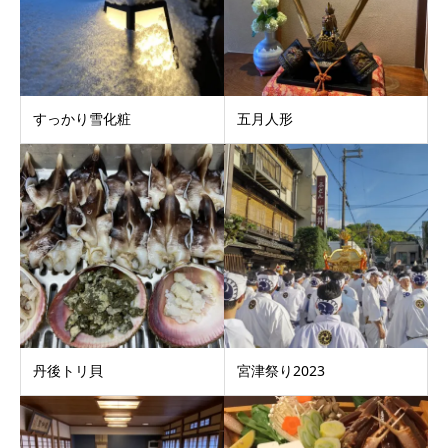
すっかり雪化粧
五月人形
丹後トリ貝
宮津祭り2023