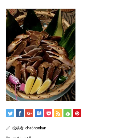
/home/sentakuya/charoku.jp/public_html/wp-
content/themes/kadan_tcd056/single.php
on line
28
Warning
: Attempt to read property "name" on null in
/home/sentakuya/charoku.jp/public_html/wp-
content/themes/kadan_tcd056/single.php
on line
28
投稿者:
cha6honkan
コメント:
0