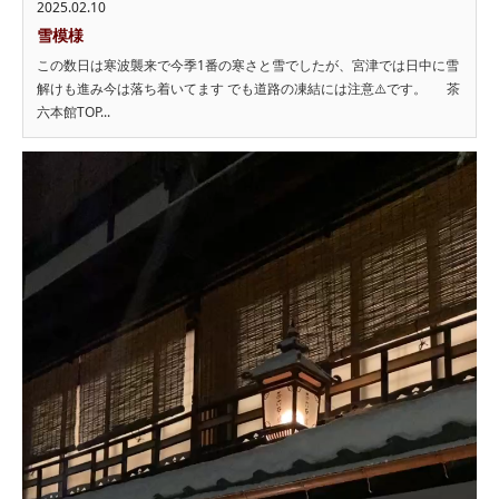
2025.02.10
雪模様
この数日は寒波襲来で今季1番の寒さと雪でしたが、宮津では日中に雪
解けも進み今は落ち着いてます でも道路の凍結には注意⚠️です。 茶
六本館TOP...
動
画
プ
レ
ー
ヤ
ー