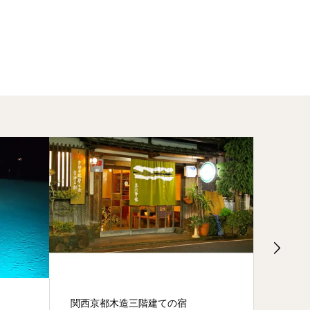
関西京都木造三階建ての宿
お土産