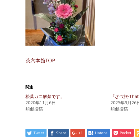
茶六本館TOP
関連
松葉ガニ解禁です。
『ざつ旅-That’
2020年11月6日
2025年9月26
類似投稿
類似投稿
Tweet
Share
+1
Hatena
Pocket